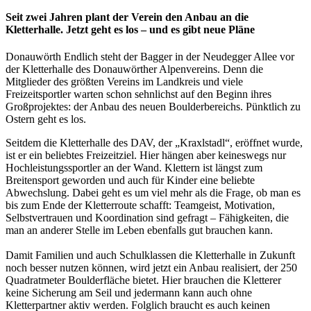
Seit zwei Jahren plant der Verein den Anbau an die
Kletterhalle. Jetzt geht es los – und es gibt neue Pläne
Donauwörth Endlich steht der Bagger in der Neudegger Allee vor
der Kletterhalle des Donauwörther Alpenvereins. Denn die
Mitglieder des größten Vereins im Landkreis und viele
Freizeitsportler warten schon sehnlichst auf den Beginn ihres
Großprojektes: der Anbau des neuen Boulderbereichs. Pünktlich zu
Ostern geht es los.
Seitdem die Kletterhalle des DAV, der „Kraxlstadl“, eröffnet wurde,
ist er ein beliebtes Freizeitziel. Hier hängen aber keineswegs nur
Hochleistungssportler an der Wand. Klettern ist längst zum
Breitensport geworden und auch für Kinder eine beliebte
Abwechslung. Dabei geht es um viel mehr als die Frage, ob man es
bis zum Ende der Kletterroute schafft: Teamgeist, Motivation,
Selbstvertrauen und Koordination sind gefragt – Fähigkeiten, die
man an anderer Stelle im Leben ebenfalls gut brauchen kann.
Damit Familien und auch Schulklassen die Kletterhalle in Zukunft
noch besser nutzen können, wird jetzt ein Anbau realisiert, der 250
Quadratmeter Boulderfläche bietet. Hier brauchen die Kletterer
keine Sicherung am Seil und jedermann kann auch ohne
Kletterpartner aktiv werden. Folglich braucht es auch keinen